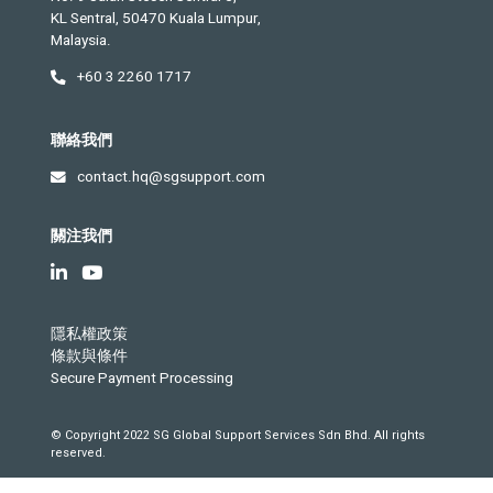
KL Sentral, 50470 Kuala Lumpur,
Malaysia.
+60 3 2260 1717
聯絡我們
contact.hq@sgsupport.com
關注我們
隱私權政策
條款與條件
Secure Payment Processing
© Copyright 2022 SG Global Support Services Sdn Bhd. All rights
reserved.