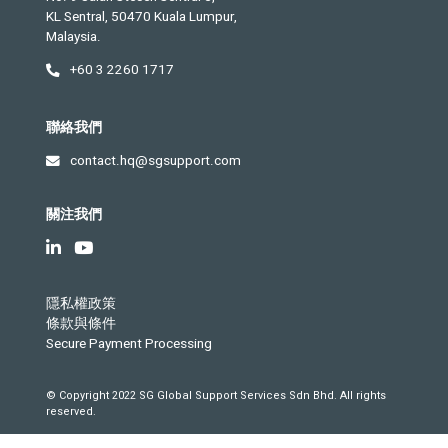
KL Sentral, 50470 Kuala Lumpur,
Malaysia.
+60 3 2260 1717
聯絡我們
contact.hq@sgsupport.com
關注我們
隱私權政策
條款與條件
Secure Payment Processing
© Copyright 2022 SG Global Support Services Sdn Bhd. All rights
reserved.