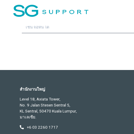
สมัครรับ
ข่าวสารล่าสุด!
ชื่อ
สำนักงานใหญ่
Level 18, Axiata Tower,
No. 9 Jalan Stesen Sentral 5,
KL Sentral, 50470 Kuala Lumpur,
มาเลเซีย.
+6 03 2260 1717