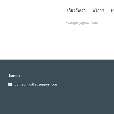
เกี่ยวกับเรา
บริการ
P
อีเมล
ติดต่อเรา
contact.hq@sgsupport.com