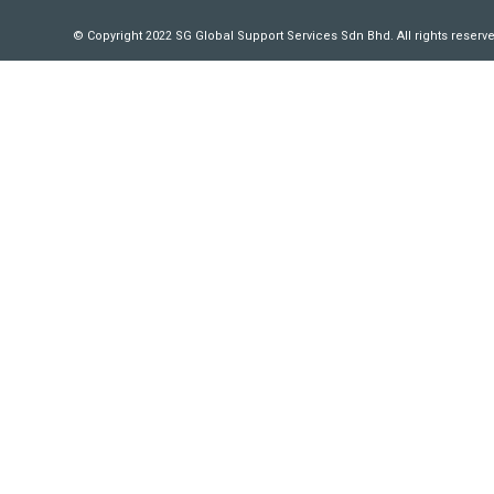
© Copyright 2022 SG Global Support Services Sdn Bhd. All rights reserv